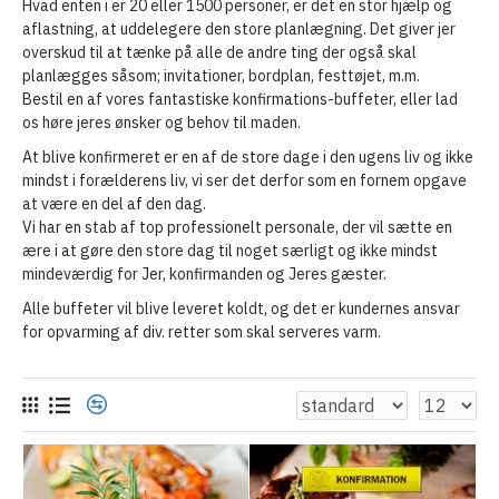
Hvad enten i er 20 eller 1500 personer, er det en stor hjælp og
aflastning, at uddelegere den store planlægning. Det giver jer
overskud til at tænke på alle de andre ting der også skal
planlægges såsom; invitationer, bordplan, festtøjet, m.m.
Bestil en af vores fantastiske konfirmations-buffeter, eller lad
os høre jeres ønsker og behov til maden.
At blive konfirmeret er en af de store dage i den ugens liv og ikke
mindst i forælderens liv, vi ser det derfor som en fornem opgave
at være en del af den dag.
Vi har en stab af top professionelt personale, der vil sætte en
ære i at gøre den store dag til noget særligt og ikke mindst
mindeværdig for Jer, konfirmanden og Jeres gæster.
Alle buffeter vil blive leveret koldt, og det er kundernes ansvar
for opvarming af div. retter som skal serveres varm.