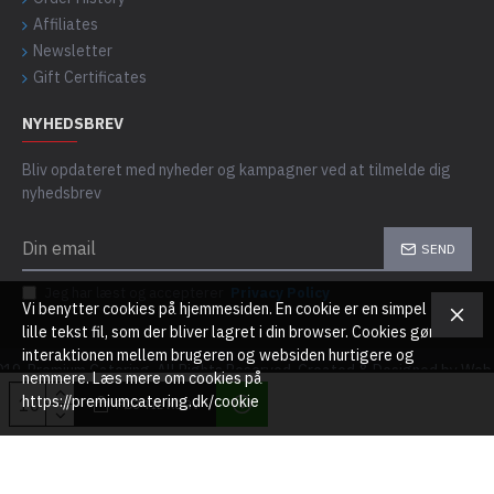
Affiliates
Newsletter
Gift Certificates
NYHEDSBREV
Bliv opdateret med nyheder og kampagner ved at tilmelde dig
nyhedsbrev
SEND
Jeg har læst og accepterer
Privacy Policy
Vi benytter cookies på hjemmesiden. En cookie er en simpel
lille tekst fil, som der bliver lagret i din browser. Cookies gør
interaktionen mellem brugeren og websiden hurtigere og
19, Premium Catering, All Rights Reserved. Created & Designed by Web
nemmere. Læs mere om cookies på
https://premiumcatering.dk/cookie
FØJ TIL KURV